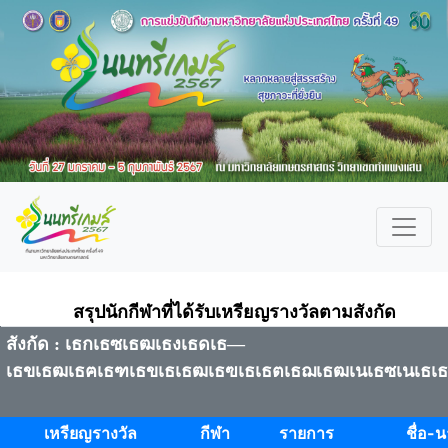
สรุปนักกีฬาที่ได้รับเหรียญรางวัลตามสังกัด
สังกัด : เธกเธซเธฒเธงเธดเธ—
เธขเธฒเธฅเธฑเธขเธเธฒเธฃเธเธตเธฌเธฒเนเธซเนเธเธ
เหรียญรางวัล
กีฬา
รายการ
ชื่อ-