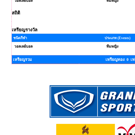
วอลเลย์บอล
ทีมหญิง
สถิติ
เหรียญรางวัล
ชนิดกีฬา
ประเภท (Events)
วอลเลย์บอล
ทีมหญิง
เหรียญรวม
เหรียญทอง 0 เห