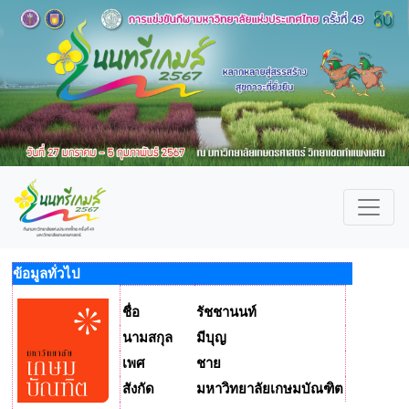
ข้อมูลทั่วไป
ชื่อ
รัชชานนท์
นามสกุล
มีบุญ
เพศ
ชาย
สังกัด
มหาวิทยาลัยเกษมบัณฑิต