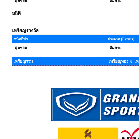
ฟุตซอล
ทีมชาย
สถิติ
เหรียญรางวัล
ชนิดกีฬา
ประเภท (Events)
ฟุตซอล
ทีมชาย
เหรียญรวม
เหรียญทอง 0 เห