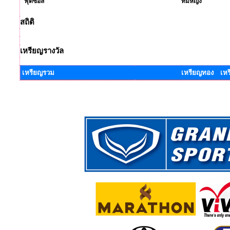
ฟุตซอล
ทีมหญิง
สถิติ
เหรียญรางวัล
เหรียญรวม
เหรียญทอง เหร