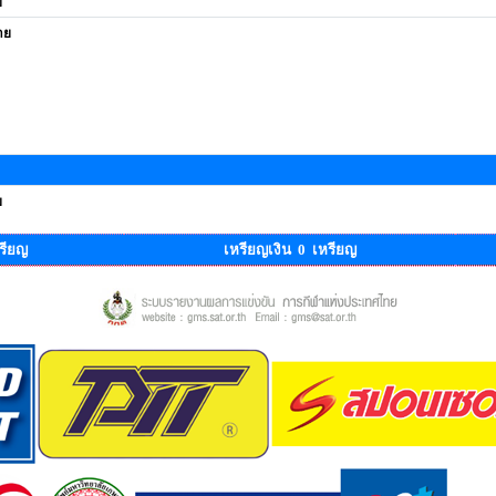
ย
าย
ย
รียญ
เหรียญเงิน 0 เหรียญ