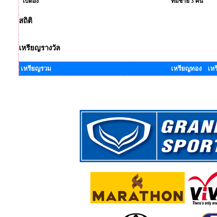
เปตอง
ทีมชาย 3 คน
สถิติ
เหรียญรางวัล
เหรียญรวม
เหรียญทอง เหร