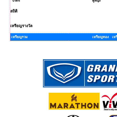
บริดจ์
คู่หญิง
สถิติ
เหรียญรางวัล
เหรียญรวม
เหรียญทอง เหร