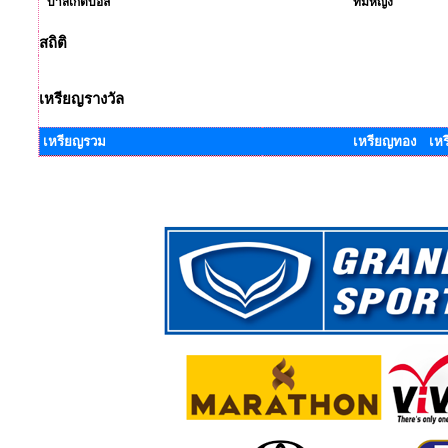
บาสเกตบอล
ทีมหญิง
สถิติ
เหรียญรางวัล
เหรียญรวม
เหรียญทอง เหร