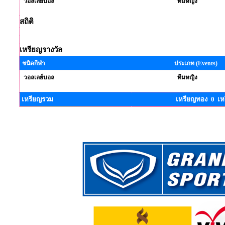
วอลเลย์บอล
ทีมหญิง
สถิติ
เหรียญรางวัล
ชนิดกีฬา
ประเภท (Events)
วอลเลย์บอล
ทีมหญิง
เหรียญรวม
เหรียญทอง 0 เห