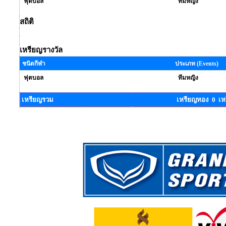
ฟุตบอล
ทีมหญิง
สถิติ
เหรียญรางวัล
ชนิดกีฬา
ประเภท (Events)
ฟุตบอล
ทีมหญิง
เหรียญรวม
เหรียญทอง 0 เห