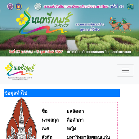
ข้อมูลทั่วไป
ชื่อ
ยลลัดดา
นามสกุล
ลือคำภา
เพศ
หญิง
สังกัด
มหาวิทยาลัยขอนแก่น