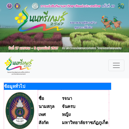
ข้อมูลทั่วไป
ชื่อ
รจนา
นามสกุล
จันครบ
เพศ
หญิง
สังกัด
มหาวิทยาลัยราชภัฏภูเก็ต