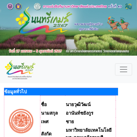
ข้อมูลทั่วไป
ชื่อ
นายวุฒิวัฒน์
นามสกุล
อานันท์ชยังกูร
เพศ
ชาย
มหาวิทยาลัยเทคโนโลยี
สังกัด