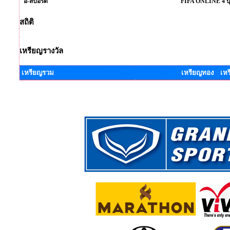
อี-สปอร์ต
FIFA ONLINE 4 บุค
สถิติ
เหรียญรางวัล
เหรียญรวม
เหรียญทอง เหร