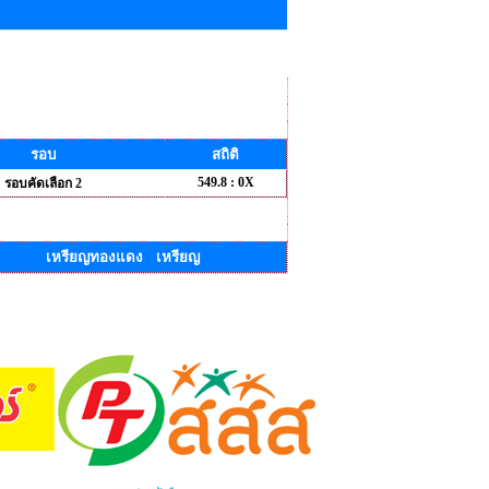
รอบ
สถิติ
549.8 : 0X
รอบคัดเลือก 2
เหรียญทองแดง เหรียญ