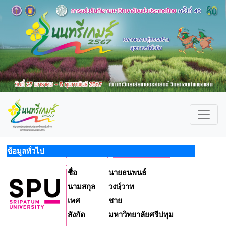
ข้อมูลทั่วไป
ชื่อ
นายธนพนธ์
นามสกุล
วงษฺ์วาท
เพศ
ชาย
สังกัด
มหาวิทยาลัยศรีปทุม