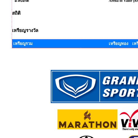
อี-สปอร์ต
Arena of Valor (
สถิติ
เหรียญรางวัล
เหรียญรวม
เหรียญทอง เหร