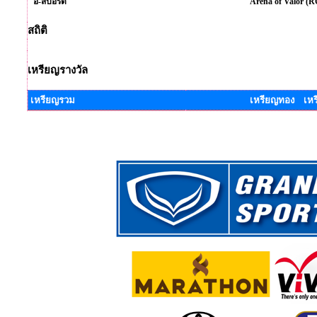
อี-สปอร์ต
Arena of Valor (
สถิติ
เหรียญรางวัล
เหรียญรวม
เหรียญทอง เหร