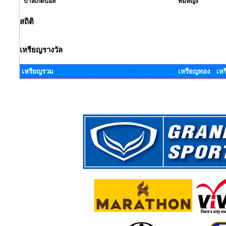
บาสเกตบอล
ทีมหญิง
สถิติ
เหรียญรางวัล
เหรียญรวม
เหรียญทอง เหร