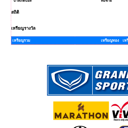
บาสเกตบอล
ทีมชาย
สถิติ
เหรียญรางวัล
เหรียญรวม
เหรียญทอง เหร