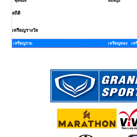
ฟุตซอล
ทีมหญิง
สถิติ
เหรียญรางวัล
เหรียญรวม
เหรียญทอง เหร