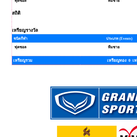
ฟุตซอล
ทีมชาย
สถิติ
เหรียญรางวัล
ชนิดกีฬา
ประเภท (Events)
ฟุตซอล
ทีมชาย
เหรียญรวม
เหรียญทอง 0 เห