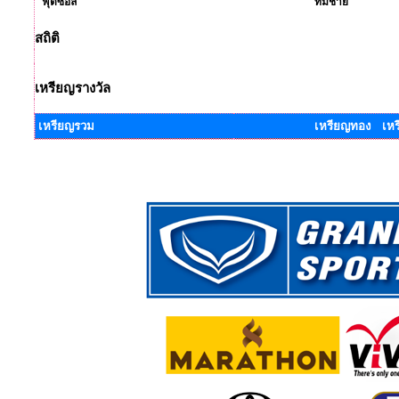
ฟุตซอล
ทีมชาย
สถิติ
เหรียญรางวัล
เหรียญรวม
เหรียญทอง เหร