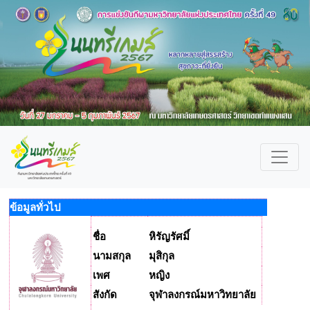
ข้อมูลทั่วไป
ชื่อ
หิรัญรัศมิ์
นามสกุล
มุสิกุล
เพศ
หญิง
สังกัด
จุฬาลงกรณ์มหาวิทยาลัย