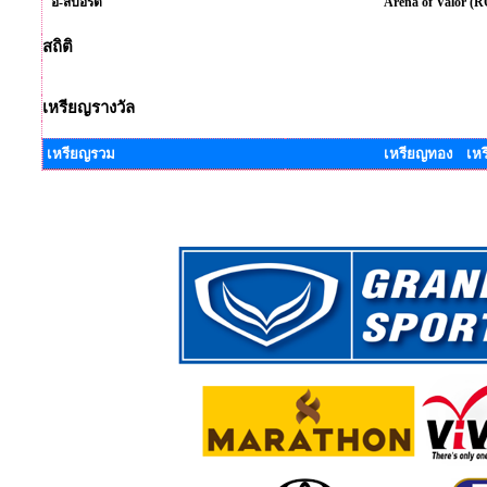
อี-สปอร์ต
Arena of Valor (
สถิติ
เหรียญรางวัล
เหรียญรวม
เหรียญทอง เหร