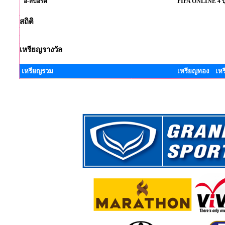
อี-สปอร์ต
FIFA ONLINE 4 บุ
สถิติ
เหรียญรางวัล
เหรียญรวม
เหรียญทอง เหร