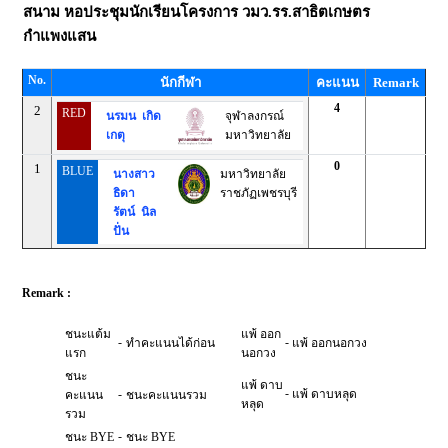
สนาม
หอประชุมนักเรียนโครงการ วมว.รร.สาธิตเกษตร
กำแพงแสน
No.
นักกีฬา
คะแนน
Remark
4
2
RED
นรมน เกิด
จุฬาลงกรณ์
เกตุ
มหาวิทยาลัย
0
1
BLUE
นางสาว
มหาวิทยาลัย
ธิดา
ราชภัฏเพชรบุรี
รัตน์ นิล
ปั่น
Remark :
ชนะแต้ม
แพ้ ออก
-
-
ทำคะแนนได้ก่อน
แพ้ ออกนอกวง
แรก
นอกวง
ชนะ
แพ้ ดาบ
-
-
แพ้ ดาบหลุด
คะแนน
ชนะคะแนนรวม
หลุด
รวม
-
ชนะ BYE
ชนะ BYE