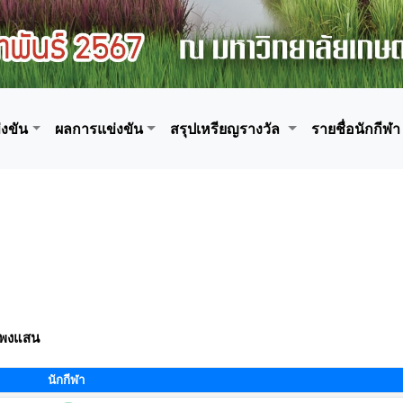
งขัน
ผลการแข่งขัน
สรุปเหรียญรางวัล
รายชื่อนักกีฬา
แพงแสน
นักกีฬา