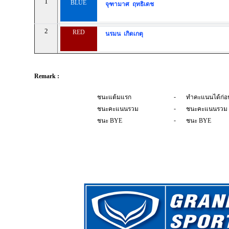
1
BLUE
จุฑามาศ ฤทธิเดช
2
RED
นรมน เกิดเกตุ
Remark :
-
ชนะแต้มแรก
ทำคะแนนได้ก่อ
-
ชนะคะแนนรวม
ชนะคะแนนรวม
-
ชนะ BYE
ชนะ BYE