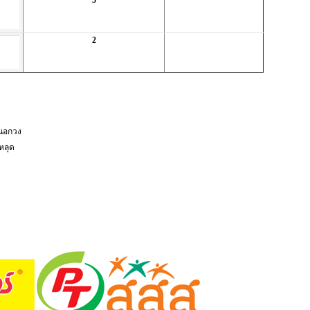
5
2
นอกวง
หลุด