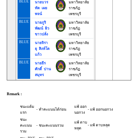
BLUE
นายบวร
มหาวิทยาลัย
ทัต เผย
ราชภัฏ
พจน์
เพชรบุรี
BLUE
นายภูริ
มหาวิทยาลัย
พัฒน์ ผิว
ราชภัฏ
ขาวปลั่ง
เพชรบุรี
BLUE
นายจิรา
มหาวิทยาลัย
ยุ สิงห์โต
ราชภัฏ
แก้ว
เพชรบุรี
BLUE
นายธีร
มหาวิทยาลัย
ศักดิ์ ปาน
ราชภัฏ
สมุทร
เพชรบุรี
Remark :
ชนะแต้ม
แพ้ ออก
-
-
ทำคะแนนได้ก่อน
แพ้ ออกนอกวง
แรก
นอกวง
ชนะ
แพ้ ดาบ
-
-
แพ้ ดาบหลุด
คะแนน
ชนะคะแนนรวม
หลุด
รวม