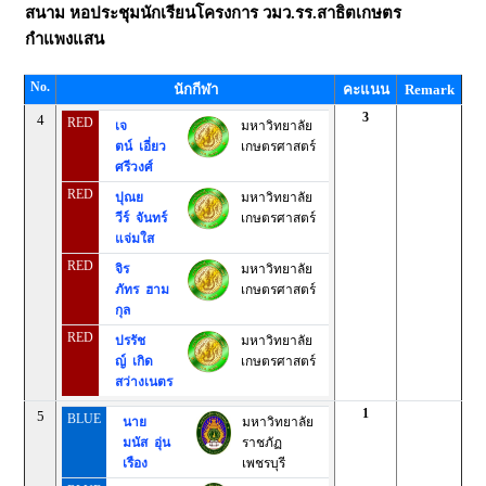
สนาม
หอประชุมนักเรียนโครงการ วมว.รร.สาธิตเกษตร
กำแพงแสน
No.
นักกีฬา
คะแนน
Remark
3
4
RED
เจ
มหาวิทยาลัย
ตน์ เอี่ยว
เกษตรศาสตร์
ศรีวงศ์
RED
ปุณย
มหาวิทยาลัย
วีร์ จันทร์
เกษตรศาสตร์
แจ่มใส
RED
จิร
มหาวิทยาลัย
ภัทร ฮาม
เกษตรศาสตร์
กุล
RED
ปรรัช
มหาวิทยาลัย
ญ์ เกิด
เกษตรศาสตร์
สว่างเนตร
1
5
BLUE
นาย
มหาวิทยาลัย
มนัส อุ่น
ราชภัฏ
เรือง
เพชรบุรี