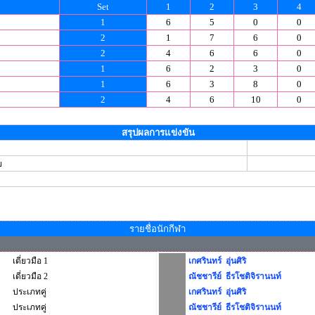
Set
1
2
3
4
1
6
5
0
0
2
1
7
6
0
2
4
6
6
0
1
6
2
3
0
1
6
3
8
0
2
4
6
10
0
สรุปผลการแข่งขัน
ย
รายชื่อนักกีฬา
เดี่ยวมือ 1
เกศรินทร์ อุ่นศิริ
เดี่ยวมือ 2
ณัชชารีย์ ธีรโชติจิรานนท์
ประเภทคู่
เกศรินทร์ อุ่นศิริ
ประเภทคู่
ณัชชารีย์ ธีรโชติจิรานนท์