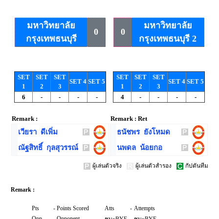
มหาวิทยาลัย
มหาวิทยาลัย
0
0
กรุงเทพธนบุรี
กรุงเทพธนบุรี 2
SET
SET
SET
SET
SET
SET
SET 4
SET 5
SET 4
SET 5
1
2
3
1
2
3
6
-
-
-
-
4
-
-
-
-
Remark :
Remark : Ret
เวียรา ดีเพิ่ม
ธนัชพร ยังโหมด
ณัฐสิทธิ์ กุลสุวรรณ์
นพดล น้อยกอ
ผู้เล่นตัวจริง
ผู้เล่นตัวสำรอง
กัปตันทีม
Remark :
Pts
-
Points Scored
Atts
-
Attempts
Opp
-
Opponent
-