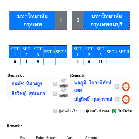
มหาวิทยาลัย
มหาวิทยาลัย
1
2
กรุงเทพ
กรุงเทพธนบุรี
SET
SET
SET
SET
SET
SET
SET 4
SET 5
SET 4
SET 5
1
2
3
1
2
3
6
1
9
-
-
2
6
11
-
-
Remark :
Remark :
พลภูมิ โควาพิทักษ์
อนพัช ทิมางกูร
เทศ
สิรวิชญ์ สุดเนตร
ณัฐสิทธิ์ กุลสุวรรณ์
ผู้เล่นตัวจริง
ผู้เล่นตัวสำรอง
กัปตันทีม
Remark :
Pts
-
Points Scored
Atts
-
Attempts