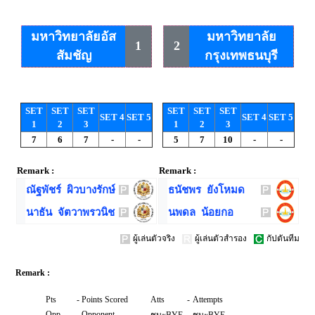
มหาวิทยาลัยอัส
มหาวิทยาลัย
1
2
สัมชัญ
กรุงเทพธนบุรี
SET
SET
SET
SET
SET
SET
SET 4
SET 5
SET 4
SET 5
1
2
3
1
2
3
7
6
7
-
-
5
7
10
-
-
Remark :
Remark :
ณัฐพัชร์ ผิวบางรักษ์
ธนัชพร ยังโหมด
นาธัน จัตวาพรวนิช
นพดล น้อยกอ
ผู้เล่นตัวจริง
ผู้เล่นตัวสำรอง
กัปตันทีม
Remark :
Pts
-
Points Scored
Atts
-
Attempts
Opp
-
Opponent
-