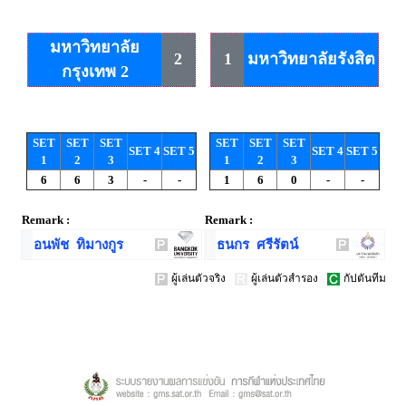
มหาวิทยาลัย
2
1
มหาวิทยาลัยรังสิต
กรุงเทพ 2
SET
SET
SET
SET
SET
SET
SET 4
SET 5
SET 4
SET 5
1
2
3
1
2
3
6
6
3
-
-
1
6
0
-
-
Remark :
Remark :
อนพัช ทิมางกูร
ธนกร ศรีรัตน์
ผู้เล่นตัวจริง
ผู้เล่นตัวสำรอง
กัปตันทีม