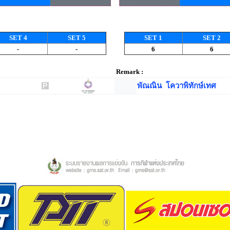
SET 4
SET 5
SET 1
SET 2
-
-
6
6
Remark :
พัณณิน โควาพิทักษ์เทศ