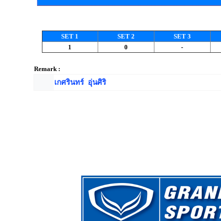
SET 1
SET 2
SET 3
1
0
-
Remark :
เกศรินทร์ อุ่นศิริ