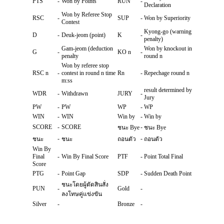
PTS
-
Won by Points
RUN
-
Declaration
Won by Referee Stop
RSC
-
SUP
-
Won by Superiority
Contest
Kyong-go (warning
D
-
Deuk-jeom (point)
K
-
penalty)
Gam-jeom (deduction
Won by knockout in
G
-
KO n
-
penalty
round n
Won by referee stop
RSC n
-
contest in round n time
Rn
-
Repechage round n
m:ss
result determined by
WDR
-
Withdrawn
JURY
-
Jury
PW
-
PW
WP
-
WP
WIN
-
WIN
Win by
-
Win by
SCORE
-
SCORE
-
ชนะ Bye
ชนะ Bye
-
-
ชนะ
ชนะ
ถอนตัว
ถอนตัว
Win By
Final
-
Win By Final Score
PTF
-
Point Total Final
Score
PTG
-
Point Gap
SDP
-
Sudden Death Point
ชนะโดยผู้ตัดสินสั่ง
PUN
-
Gold
-
ลงโทษคู่แข่งขัน
Silver
-
Bronze
-