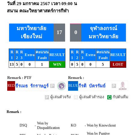
วันที่
29 มกราคม 2567
เวลา
09:00 น
สนาม
คณะวิทยาศาสตร์การกีฬา
มหาวิทยาลัย
จุฬาลงกรณ์
17
0
เชียงใหม่
มหาวิทยาลัย
R
R
R
คะแนน
R
R
R
คะแนน
Extra
RESULT
Extra
RESULT
1
2
3
Fault
1
2
3
Fault
13
5
0
0
1
WIN
0
5
0
0
5
LOST
Remark : PTF
Remark :
RED
ธีรเมธ รักราษฎร์
BLUE
กีรติ บัตรรัมย์
ผู้เล่นตัวจริง
ผู้เล่นตัวสำรอง
กัปตันทีม
Remark :
Won by
DSQ
-
KO
-
Won by Knowckout
Disqualification
Won by Puntive