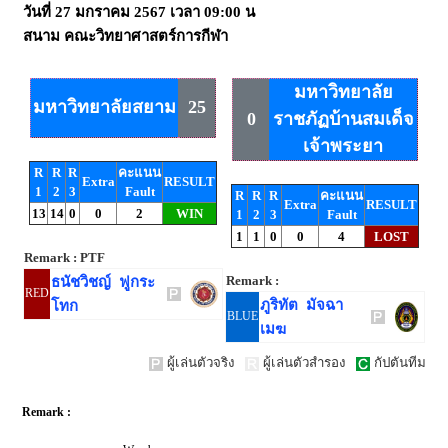
วันที่
27 มกราคม 2567
เวลา
09:00 น
สนาม
คณะวิทยาศาสตร์การกีฬา
มหาวิทยาลัย
มหาวิทยาลัยสยาม
25
0
ราชภัฏบ้านสมเด็จ
เจ้าพระยา
R
R
R
คะแนน
Extra
RESULT
1
2
3
Fault
R
R
R
คะแนน
Extra
RESULT
13
14
0
0
2
WIN
1
2
3
Fault
1
1
0
0
4
LOST
Remark : PTF
Remark :
ธนัชวิชญ์ ฟูกระ
RED
ภูริทัต มัจฉา
โทก
BLUE
เมฆ
ผู้เล่นตัวจริง
ผู้เล่นตัวสำรอง
กัปตันทีม
Remark :