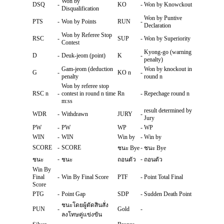
Won by
DSQ
-
KO
-
Won by Knowckout
Disqualification
Won by Puntive
PTS
-
Won by Points
RUN
-
Declaration
Won by Referee Stop
RSC
-
SUP
-
Won by Superiority
Contest
Kyong-go (warning
D
-
Deuk-jeom (point)
K
-
penalty)
Gam-jeom (deduction
Won by knockout in
G
-
KO n
-
penalty
round n
Won by referee stop
RSC n
-
contest in round n time
Rn
-
Repechage round n
m:ss
result determined by
WDR
-
Withdrawn
JURY
-
Jury
PW
-
PW
WP
-
WP
WIN
-
WIN
Win by
-
Win by
SCORE
-
SCORE
-
ชนะ Bye
ชนะ Bye
-
-
ชนะ
ชนะ
ถอนตัว
ถอนตัว
Win By
Final
-
Win By Final Score
PTF
-
Point Total Final
Score
PTG
-
Point Gap
SDP
-
Sudden Death Point
ชนะโดยผู้ตัดสินสั่ง
PUN
-
Gold
-
ลงโทษคู่แข่งขัน