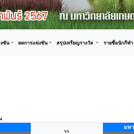
งขัน
ผลการแข่งขัน
สรุปเหรียญรางวัล
รายชื่อนักกีฬา
น
มหา
VS