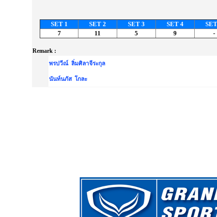
SET 1
SET 2
SET 3
SET 4
SET
7
11
5
9
-
Remark :
พรปวีณ์ ลิ่มศิลาจีระกุล
นันท์นภัส โกละ