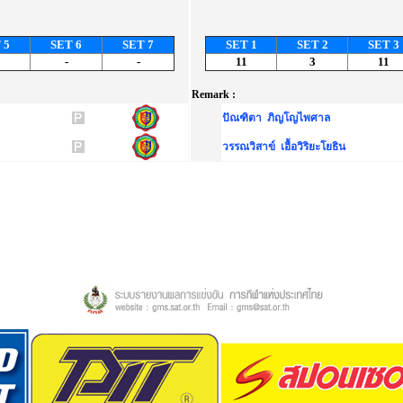
 5
SET 6
SET 7
SET 1
SET 2
SET 3
-
-
11
3
11
Remark :
ปัณฑิตา ภิญโญไพศาล
วรรณวิสาข์ เอื้อวิริยะโยธิน