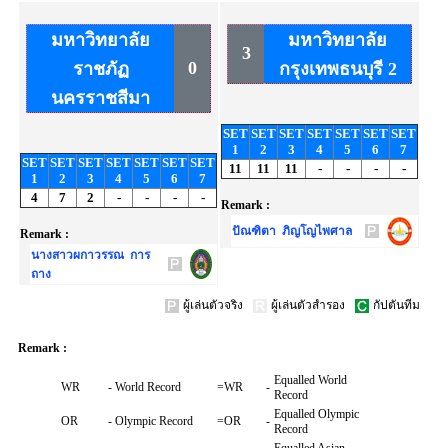
มหาวิทยาลัย
มหาวิทยาลัย
3
0
ราชภัฏ
กรุงเทพธนบุรี 2
นครราชสีมา
SET
SET
SET
SET
SET
SET
SET
1
2
3
4
5
6
7
SET
SET
SET
SET
SET
SET
SET
11
11
11
-
-
-
-
1
2
3
4
5
6
7
4
7
2
-
-
-
-
Remark :
ปัณฑิตา ภิญโญไพศาล
Remark :
นางสาวผกาวรรณ การ
ถาง
ผู้เล่นตัวจริง
ผู้เล่นตัวสำรอง
กัปตันทีม
Remark :
Equalled World
WR
-
World Record
=WR
-
Record
Equalled Olympic
OR
-
Olympic Record
=OR
-
Record