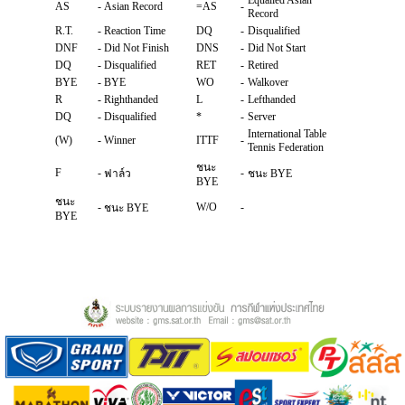
Equalled Asian
AS
-
Asian Record
=AS
-
Record
R.T.
-
Reaction Time
DQ
-
Disqualified
DNF
-
Did Not Finish
DNS
-
Did Not Start
DQ
-
Disqualified
RET
-
Retired
BYE
-
BYE
WO
-
Walkover
R
-
Righthanded
L
-
Lefthanded
DQ
-
Disqualified
*
-
Server
International Table
(W)
-
Winner
ITTF
-
Tennis Federation
ชนะ
F
-
-
ฟาล์ว
ชนะ BYE
BYE
ชนะ
-
W/O
-
ชนะ BYE
BYE