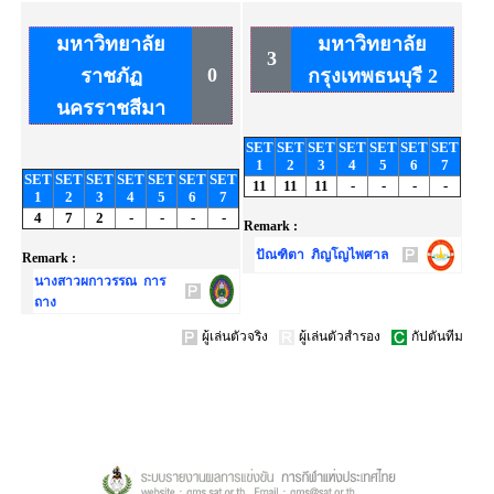
มหาวิทยาลัย
มหาวิทยาลัย
3
0
ราชภัฏ
กรุงเทพธนบุรี 2
นครราชสีมา
SET
SET
SET
SET
SET
SET
SET
1
2
3
4
5
6
7
SET
SET
SET
SET
SET
SET
SET
11
11
11
-
-
-
-
1
2
3
4
5
6
7
4
7
2
-
-
-
-
Remark :
ปัณฑิตา ภิญโญไพศาล
Remark :
นางสาวผกาวรรณ การ
ถาง
ผู้เล่นตัวจริง
ผู้เล่นตัวสำรอง
กัปตันทีม