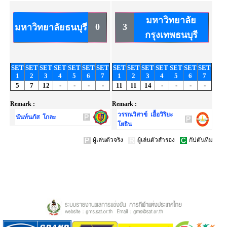
มหาวิทยาลัย
0
3
มหาวิทยาลัยธนบุรี
กรุงเทพธนบุรี
SET
SET
SET
SET
SET
SET
SET
SET
SET
SET
SET
SET
SET
SET
1
2
3
4
5
6
7
1
2
3
4
5
6
7
5
7
12
-
-
-
-
11
11
14
-
-
-
-
Remark :
Remark :
วรรณวิสาข์ เอื้อวิริยะ
นันท์นภัส โกละ
โยธิน
ผู้เล่นตัวจริง
ผู้เล่นตัวสำรอง
กัปตันทีม