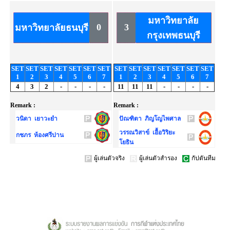
มหาวิทยาลัย
0
3
มหาวิทยาลัยธนบุรี
กรุงเทพธนบุรี
SET
SET
SET
SET
SET
SET
SET
SET
SET
SET
SET
SET
SET
SET
1
2
3
4
5
6
7
1
2
3
4
5
6
7
4
3
2
-
-
-
-
11
11
11
-
-
-
-
Remark :
Remark :
วนิดา เยาวะยำ
ปัณฑิตา ภิญโญไพศาล
วรรณวิสาข์ เอื้อวิริยะ
กชภร ห้องศรีปาน
โยธิน
ผู้เล่นตัวจริง
ผู้เล่นตัวสำรอง
กัปตันทีม