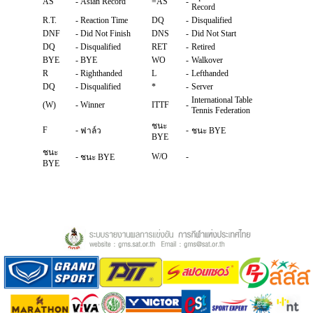
AS
-
Asian Record
=AS
-
Record
R.T.
-
Reaction Time
DQ
-
Disqualified
DNF
-
Did Not Finish
DNS
-
Did Not Start
DQ
-
Disqualified
RET
-
Retired
BYE
-
BYE
WO
-
Walkover
R
-
Righthanded
L
-
Lefthanded
DQ
-
Disqualified
*
-
Server
International Table
(W)
-
Winner
ITTF
-
Tennis Federation
ชนะ
F
-
-
ฟาล์ว
ชนะ BYE
BYE
ชนะ
-
W/O
-
ชนะ BYE
BYE