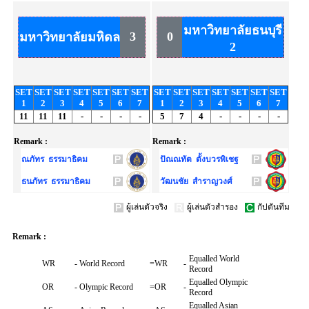
มหาวิทยาลัยธนบุรี
3
0
มหาวิทยาลัยมหิดล
2
SET
SET
SET
SET
SET
SET
SET
SET
SET
SET
SET
SET
SET
SET
1
2
3
4
5
6
7
1
2
3
4
5
6
7
11
11
11
-
-
-
-
5
7
4
-
-
-
-
Remark :
Remark :
ณภัทร ธรรมาธิคม
ปัณณทัต ตั้งบวรพิเชฐ
ธนภัทร ธรรมาธิคม
วัฒนชัย สำราญวงศ์
ผู้เล่นตัวจริง
ผู้เล่นตัวสำรอง
กัปตันทีม
Remark :
Equalled World
WR
-
World Record
=WR
-
Record
Equalled Olympic
OR
-
Olympic Record
=OR
-
Record
Equalled Asian