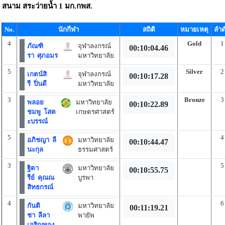
สนาม
สระว่ายน้ำ 1 มก.กพส.
No.
นักกีฬา
สถิติ
หมายเหตุ
ลำด
4
Gold
1
ภัณฑิ
จุฬาลงกรณ์
00:10:04.46
รา ศุภอมร
มหาวิทยาลัย
5
Silver
2
เกตน์สิ
จุฬาลงกรณ์
00:10:17.28
รี ปิ่นดี
มหาวิทยาลัย
3
Bronze
3
พลอย
มหาวิทยาลัย
00:10:22.89
ชมพู โสต
เกษตรศาสตร์
ะบรรณ์
5
4
อภิชญา ลี
มหาวิทยาลัย
00:10:44.47
นะกุล
ธรรมศาสตร์
3
5
ฐิตา
มหาวิทยาลัย
00:10:55.75
รีย์ คุณณ
บูรพา
สิทธกรณ์
4
6
กันติ
มหาวิทยาลัย
00:11:19.21
ชา ลีลา
พายัพ
เจริญทอง