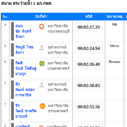
สนาม
สระว่ายน้ำ 1 มก.กพส.
No.
นักกีฬา
สถิติ
หมายเหตุ
4
NR
ธนน
มหาวิทยาลัย
00:02:17.33
ชัย จันทร์
กรุงเทพธนบุรี
รักษา
5
Silver
รัชภูมิ ไชย
จุฬาลงกรณ์
00:02:24.94
ลังกา
มหาวิทยาลัย
6
Bronze
กิตติ
มหาวิทยาลัย
00:02:26.40
นันท์ โชดิษฐ
เกษตรศาสตร์
ยางกูร
3
พีร
จุฬาลงกรณ์
00:02:38.83
พัฒน์ คล่อง
มหาวิทยาลัย
การพานิช
7
จิร
มหาวิทยาลัย
00:02:55.56
วัฒน์ ชาคริต
ธรรมศาสตร์
ยานนท์
2
นายวิชญ์
มหาวิทยาลัย