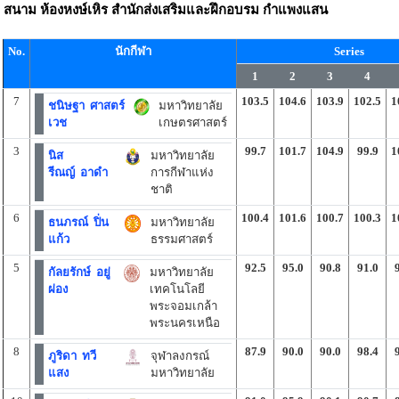
สนาม
ห้องหงษ์เหิร สำนักส่งเสริมและฝึกอบรม กำแพงแสน
No.
นักกีฬา
Series
1
2
3
4
7
103.5
104.6
103.9
102.5
1
ชนิษฐา ศาสตร์
มหาวิทยาลัย
เวช
เกษตรศาสตร์
3
99.7
101.7
104.9
99.9
1
นิส
มหาวิทยาลัย
รีณญ์ อาดำ
การกีฬาแห่ง
ชาติ
6
100.4
101.6
100.7
100.3
1
ธนภรณ์ ปิ่น
มหาวิทยาลัย
แก้ว
ธรรมศาสตร์
5
92.5
95.0
90.8
91.0
กัลยรักษ์ อยู่
มหาวิทยาลัย
ผ่อง
เทคโนโลยี
พระจอมเกล้า
พระนครเหนือ
8
87.9
90.0
90.0
98.4
ภูริดา ทวี
จุฬาลงกรณ์
แสง
มหาวิทยาลัย