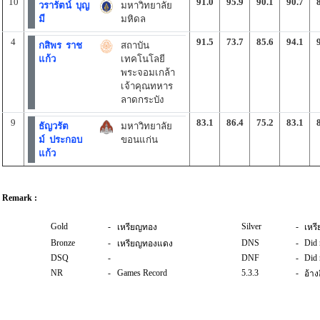
10
91.0
95.9
90.1
90.7
วรารัตน์ บุญ
มหาวิทยาลัย
มี
มหิดล
4
91.5
73.7
85.6
94.1
กสิพร ราช
สถาบัน
แก้ว
เทคโนโลยี
พระจอมเกล้า
เจ้าคุณทหาร
ลาดกระบัง
9
83.1
86.4
75.2
83.1
ธัญวรัต
มหาวิทยาลัย
ม์ ประกอบ
ขอนแก่น
แก้ว
Remark :
Gold
-
Silver
-
เหรียญทอง
เหรี
Bronze
-
DNS
-
Did 
เหรียญทองแดง
DSQ
-
DNF
-
Did 
NR
-
Games Record
5.3.3
-
อ้าง