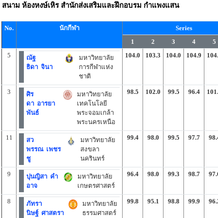
สนาม
ห้องหงษ์เหิร สำนักส่งเสริมและฝึกอบรม กำแพงแสน
No.
นักกีฬา
Series
1
2
3
4
5
5
104.0
103.3
104.0
104.9
104
ณัฐ
มหาวิทยาลัย
ธิดา จินา
การกีฬาแห่ง
ชาติ
3
98.5
102.0
99.5
96.4
101
ศิร
มหาวิทยาลัย
ดา อารยา
เทคโนโลยี
พันธ์
พระจอมเกล้า
พระนครเหนือ
11
99.4
98.0
99.5
97.7
98.
สว
มหาวิทยาลัย
พรรณ เพชร
สงขลา
ชู
นครินทร์
9
96.4
98.0
99.3
98.7
97.
ปุนญิสา คำ
มหาวิทยาลัย
อาจ
เกษตรศาสตร์
8
99.8
95.1
98.8
99.9
96.
ภัทรา
มหาวิทยาลัย
นิษฐ์ ศาสตรา
ธรรมศาสตร์