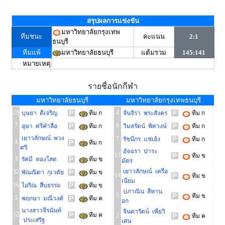
สรุปผลการแข่งขัน
มหาวิทยาลัยกรุงเทพ
ทีมชนะ
คะแนน
2:1
ธนบุรี
ทีมแพ้
มหาวิทยาลัยธนบุรี
แต้มรวม
145:141
หมายเหตุ
รายชื่อนักกีฬา
มหาวิทยาลัยธนบุรี
มหาวิทยาลัยกรุงเทพธนบุรี
29
4
บุษยา ดีเจริญ
ทีม ก
จันจิรา พระสังคร
ทีม ก
7
6
อุษา ศรีคำลือ
ทีม ก
วิมลรัตน์ พิศวงษ์
ทีม ก
เยาวลักษณ์ พวง
7
รัชนีกร แซ่เฮ้ง
ทีม ก
4
ทีม ก
ศรี
อัจฉรา ปาระ
13
ทีม ข
3
รัศมี ทองโสด
ทีม ข
มัตร
เยาวลักษณ์ เครือ
32
พัณณิตา กุเวตัย
ทีม ข
14
ทีม ข
เนียม
16
ไอริณ สืบธรรม
ทีม ข
ปภาณิน สีหาน
5
ทีม ข
5
พฤกษา มณีวงศ์
ทีม ค
อก
นางสาวจีรนันท์
จินดารัตน์ เพียวิ
12
ทีม ค
2
ทีม ค
ประเสริฐ
เศษ